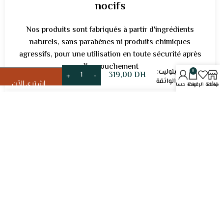
nocifs
Nos produits sont fabriqués à partir d'ingrédients
naturels, sans parabènes ni produits chimiques
المجموعة
إضافة إلى 
agressifs, pour une utilisation en toute sécurité après
المضادة
l'accouchement.
للسيلوليت:
0
319,00
DH
الأم الواثقة
اشتري الآن
Shop
قائمة الرغبات
Cart
لوحة حسابي
Efficacité prouvée
Notre pack a été développé avec soin pour cibler les
problèmes courants de la peau après la grossesse,
tels que la cellulite et les taches cutanées, afin de
vous aider à retrouver une peau radieuse.