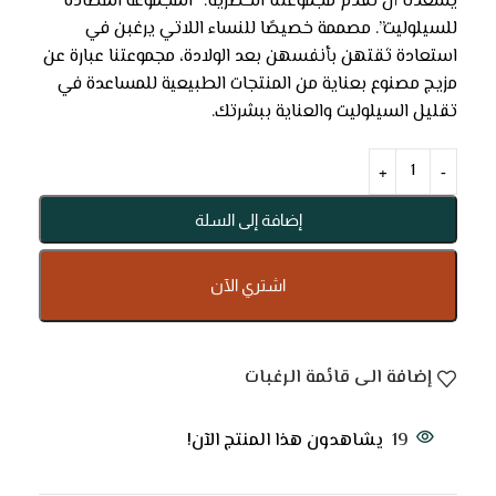
يسعدنا أن نقدم مجموعتنا الحصرية: “المجموعة المضادة
للسيلوليت”. مصممة خصيصًا للنساء اللاتي يرغبن في
استعادة ثقتهن بأنفسهن بعد الولادة، مجموعتنا عبارة عن
مزيج مصنوع بعناية من المنتجات الطبيعية للمساعدة في
تقليل السيلوليت والعناية ببشرتك.
إضافة إلى السلة
اشتري الآن
إضافة الى قائمة الرغبات
19
يشاهدون هذا المنتج الآن!