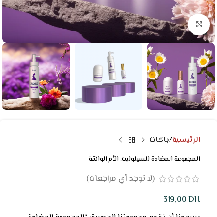
Click to enlarge
الرئيسية
باكات
المجموعة المضادة للسيلوليت: الأم الواثقة
(لا توجد أي مراجعات)
319,00
DH