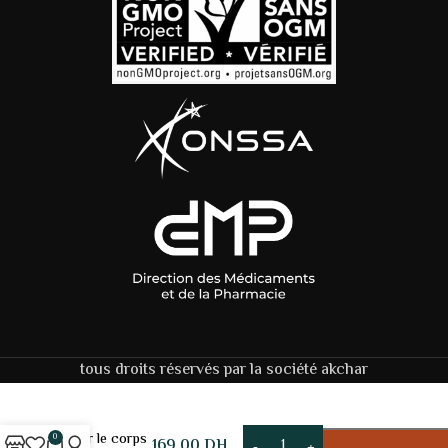
tous droits réservés par la société akchar
Snowbloom –
Crème
AJOUTER 
éclaircissante
pour le corps
0
169,00
DH