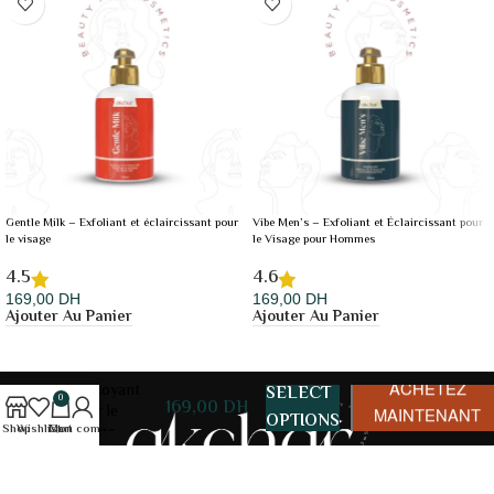
Gentle Milk – Exfoliant et éclaircissant pour
Vibe Men’s – Exfoliant et Éclaircissant pour
le visage
le Visage pour Hommes
4.5
4.6
169,00
DH
169,00
DH
Ajouter Au Panier
Ajouter Au Panier
Lustra Glou –
Gel
ACHETEZ
Nettoyant
SELECT
0
169,00
DH
pour le
MAINTENANT
OPTIONS
Shop
Wishlist
Mon compte
Cart
visage