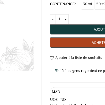
30 ml
50 m
CONTENANCE
AJOUT
ACHETE
Ajouter à la liste de souhaits
16
Les gens regardent ce p
MAD
UGS :
ND