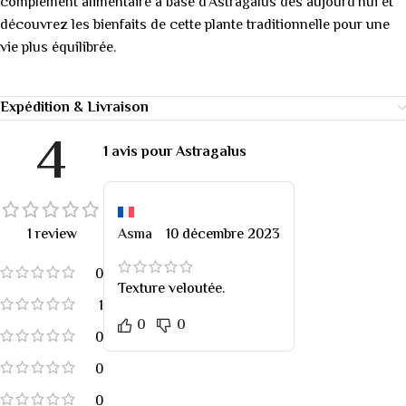
complément alimentaire à base d’Astragalus dès aujourd’hui et
découvrez les bienfaits de cette plante traditionnelle pour une
vie plus équilibrée.
Expédition & Livraison
4
1 avis pour
Astragalus
1 review
Asma
10 décembre 2023
0
Texture veloutée.
1
0
0
0
0
0